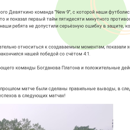
о Девяткино команда "New 9", с которой наши футболисты
что и показал первый тайм пятидесяти минутного противо
аши ребята не допустили серьёзную ошибку в защите, ко
ательно относиться к создаваемым моментам, показали х
акончился нашей победой со счётом 4:1.
ающего команды Богданова Платона и положительные де
 прошлом матче были сделаны правильные выводы, в сле
успехов в следующих матчах!