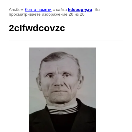
Альбом
Лента памяти
с сайта
kdcbugry.ru
. Вы
просматриваете изображение 28 из 28
2cIfwdcovzc