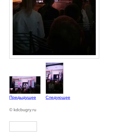
Предыдущее
Следующее
© kdcbugry.ru